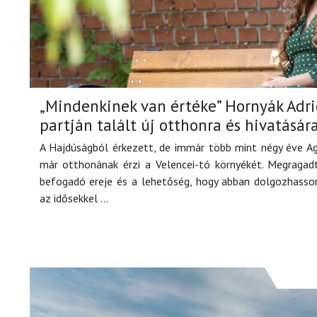
„Mindenkinek van értéke” Hornyák Adrie
partján talált új otthonra és hivatásár
A Hajdúságból érkezett, de immár több mint négy éve A
már otthonának érzi a Velencei-tó környékét. Megragad
befogadó ereje és a lehetőség, hogy abban dolgozhasson
az idősekkel ...