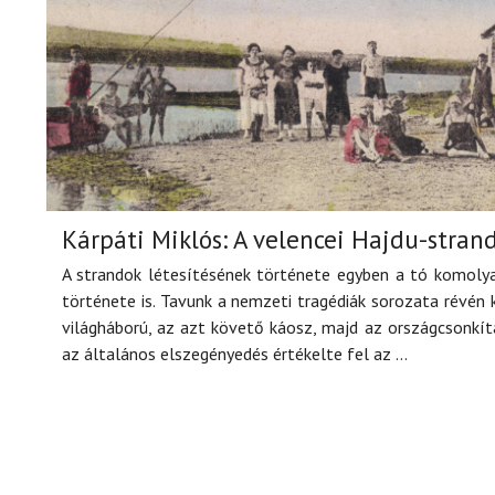
Kárpáti Miklós: A velencei Hajdu-stran
A strandok létesítésének története egyben a tó komoly
története is. Tavunk a nemzeti tragédiák sorozata révén 
világháború, az azt követő káosz, majd az országcsonkít
az általános elszegényedés értékelte fel az ...