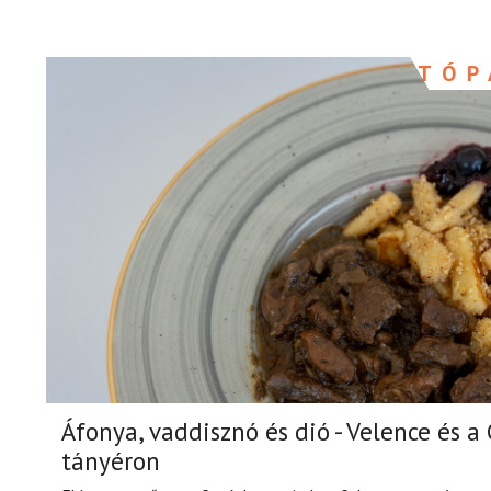
TÓP
Áfonya, vaddisznó és dió - Velence és a 
tányéron