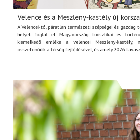
Velence és a Meszleny-kastély új korsz
A Velencei-tó, páratlan természeti szépségei és gazdag 
helyet foglal el Magyarország turisztikai és törté
kiemelkedő emléke a velencei Meszleny-kastély, 
összefonódik a térség fejlődésével, és amely 2026 tavaszára