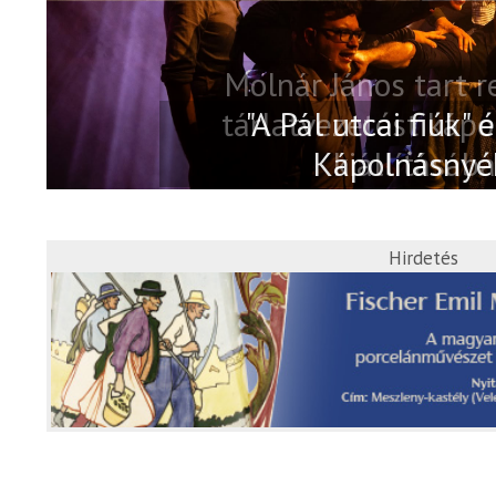
Molnár János tart 
tárlatvezetést kápo
kiállításáb
Hirdetés