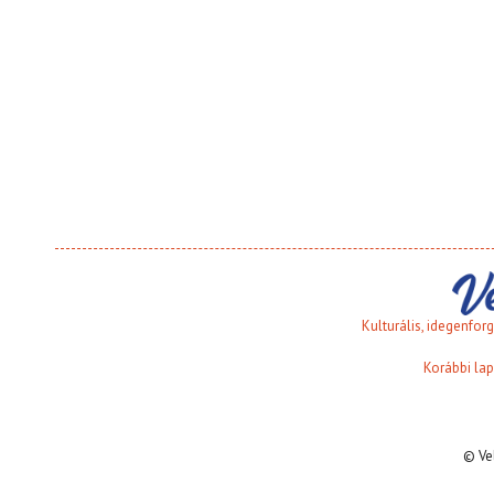
Kulturális, idegenfo
Korábbi lap
© Ve