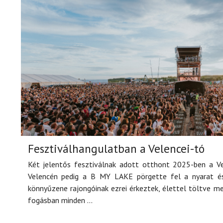
Fesztiválhangulatban a Velencei-tó
Két jelentős fesztiválnak adott otthont 2025-ben a V
Velencén pedig a B MY LAKE pörgette fel a nyarat és
könnyűzene rajongóinak ezrei érkeztek, élettel töltve m
fogásban minden ...