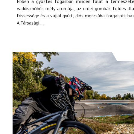
Ebben a győztes fogásban minden falat a természetet
vaddisznóhús mély aromája, az erdei gombák földes ill
frissessége és a vajjal gyúrt, diós morzsába forgatott há
A Társasági ...