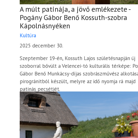
A múlt patinája, a jövő emlékezete -
Pogány Gábor Benő Kossuth-szobra
Kápolnásnyéken
Kultúra
2025 december 30.
Szeptember 19-én, Kossuth Lajos születésnapján új
szoborral bővült a Velencei-tó kulturális térképe: P
Gábor Benő Munkácsy-díjas szobrászművész alkotás
pirogránitból készült, melyre az idő nyomja rá majd
patinás pecsétjét.