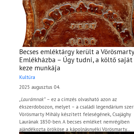
Becses emléktárgy került a Vörösmart
Emlékházba – Úgy tudni, a költő saját
keze munkája
Kultúra
2025 augusztus 04.
„Laurámnak”
– ez a címzés olvasható azon az
ékszerdobozon, melyet – a családi legendárium szer
Vörösmarty Mihály készített feleségének, Csajághy
Laurának 1850-ben. A becses emléket nemrégiben
ajándékozta örököse a kápolnásnyéki Vörösmarty...