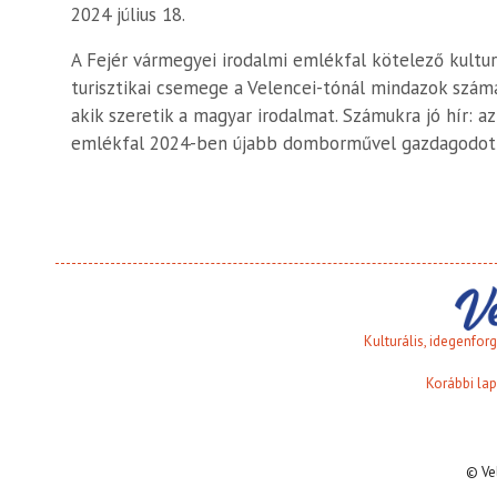
2024 július 18.
A Fejér vármegyei irodalmi emlékfal kötelező kultur
turisztikai csemege a Velencei-tónál mindazok számá
akik szeretik a magyar irodalmat. Számukra jó hír: az
emlékfal 2024-ben újabb domborművel gazdagodot
Kulturális, idegenfo
Korábbi lap
© Ve