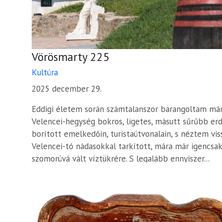
Vörösmarty 225
Kultúra
2025 december 29.
Eddigi életem során számtalanszor barangoltam már
Velencei-hegység bokros, ligetes, másutt sűrűbb er
borított emelkedőin, turistaútvonalain, s néztem vis
Velencei-tó nádasokkal tarkított, mára már igencsak
szomorúvá vált víztükrére. S legalább ennyiszer...