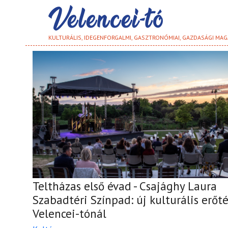
KULTURÁLIS, IDEGENFORGALMI, GASZTRONÓMIAI, GAZDASÁGI MAG
Teltházas első évad - Csajághy Laura
Szabadtéri Színpad: új kulturális erőté
Velencei-tónál