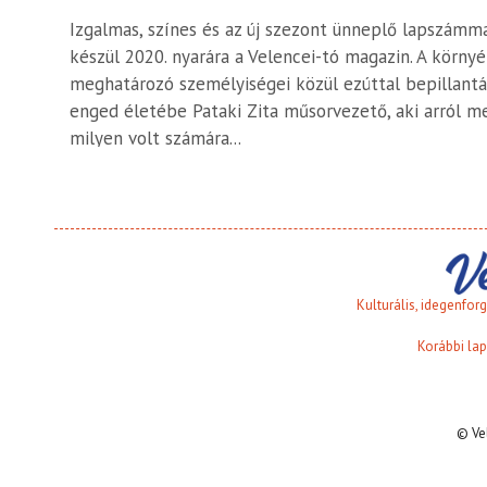
Izgalmas, színes és az új szezont ünneplő lapszámm
készül 2020. nyarára a Velencei-tó magazin. A környé
meghatározó személyiségei közül ezúttal bepillantá
enged életébe Pataki Zita műsorvezető, aki arról me
milyen volt számára...
Kulturális, idegenfo
Korábbi lap
© Ve