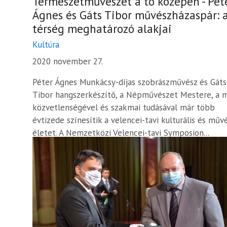
Természetművészet a tó közepén - Pét
Ágnes és Gáts Tibor művészházaspár: 
térség meghatározó alakjai
Kultúra
2020 november 27.
Péter Ágnes Munkácsy-díjas szobrászművész és Gáts
Tibor hangszerkészítő, a Népművészet Mestere, a 
közvetlenségével és szakmai tudásával már több
évtizede színesítik a velencei-tavi kulturális és műv
életet. A Nemzetközi Velencei-tavi Symposion...