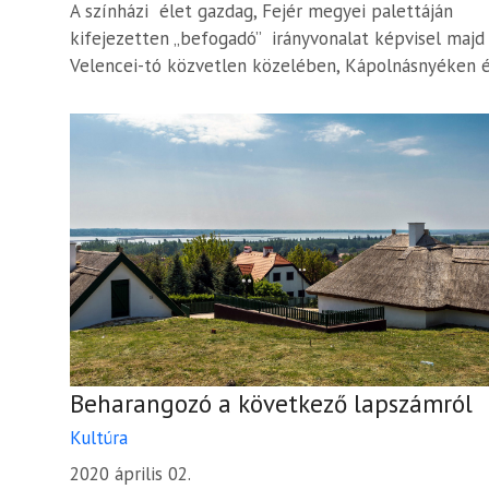
A színházi élet gazdag, Fejér megyei palettáján
kifejezetten „befogadó” irányvonalat képvisel majd
Velencei-tó közvetlen közelében, Kápolnásnyéken 
Csajághy Laura Színpad. Nagy sikernek...
Beharangozó a következő lapszámról
Kultúra
2020 április 02.