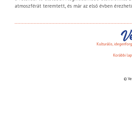
atmoszférát teremtett, és már az első évben érezhető 
Kulturális, idegenfo
Korábbi lap
© Ve