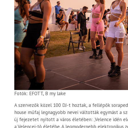
Fotók: EFOTT, B my lake
A szervezők közel 100 DJ-t hoztak, a fellépők sorapedi
house műfaj legnagyobb nevei váltották egymást a szí
új fejezetet nyitott a város életében: „Velence idén e
a Velencei-tó életébe. A legmodernebb elektronikus ze