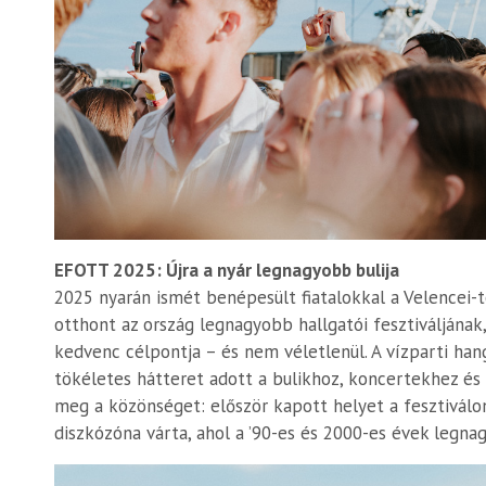
EFOTT 2025: Újra a nyár legnagyobb bulija
2025 nyarán ismét benépesült fiatalokkal a Velencei-tó
otthont az ország legnagyobb hallgatói fesztiváljának
kedvenc célpontja – és nem véletlenül. A vízparti ha
tökéletes hátteret adott a bulikhoz, koncertekhez é
meg a közönséget: először kapott helyet a fesztiválo
diszkózóna várta, ahol a ’90-es és 2000-es évek legna