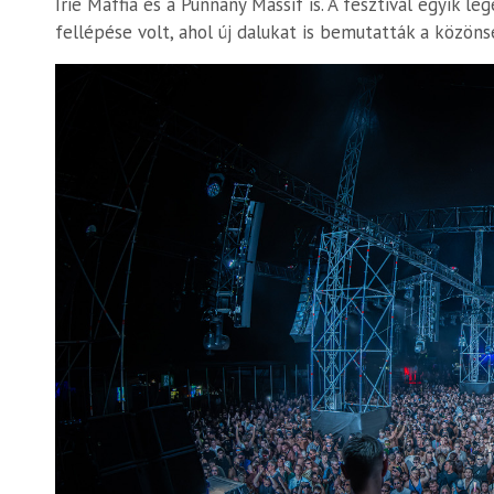
Irie Maffia és a Punnany Massif is. A fesztivál egyik
fellépése volt, ahol új dalukat is bemutatták a közön