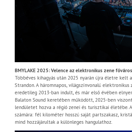
BMYLAKE 2025: Velence az elektronikus zene főváros
Többéves kihagyás után 2025 nyarán újra életre kelt 
Strandon. A háromnapos, világszínvonalú elektronikus z
eredetileg 2013-ban indult, és már első évében elnyer
Balaton Sound keretében működött, 2025-ben viszont ö
lendületet hozva a régió zenei és turisztikai életébe. 
számára: fél kilométer hosszú saját partszakasz, kris
mind hozzájárultak a különleges hangulathoz.