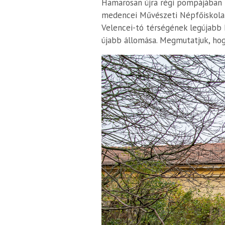
Hamarosan újra régi pompájában t
medencei Művészeti Népfőiskola s
Velencei-tó térségének legújabb k
újabb állomása. Megmutatjuk, hog