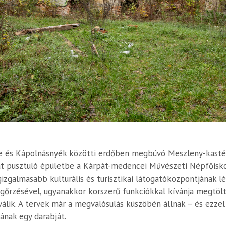
ce és Kápolnásnyék közötti erdőben megbúvó Meszleny-kastél
át pusztuló épületbe a Kárpát-medencei Művészeti Népfőiskol
izgalmasabb kulturális és turisztikai látogatóközpontjának lé
rzésével, ugyanakkor korszerű funkciókkal kívánja megtölten
lik. A tervek már a megvalósulás küszöbén állnak – és ezzel
jának egy darabját.