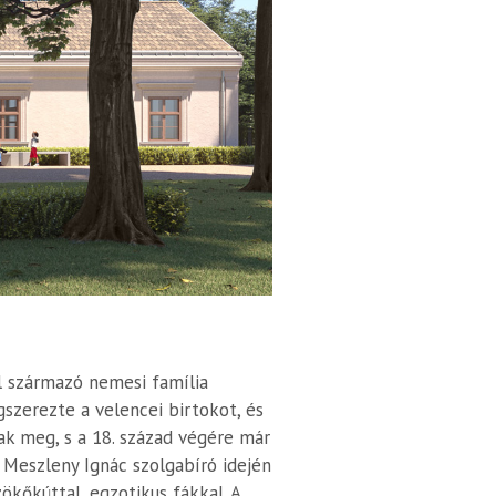
l származó nemesi família
szerezte a velencei birtokot, és
ak meg, s a 18. század végére már
é Meszleny Ignác szolgabíró idején
zökőkúttal, egzotikus fákkal. A