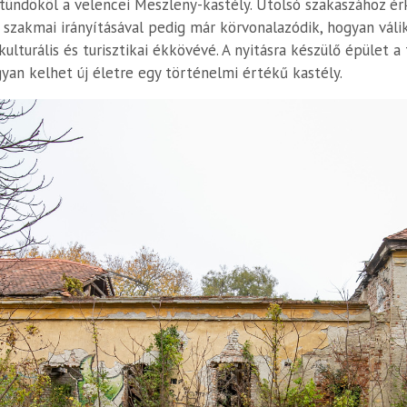
ündököl a velencei Meszleny-kastély. Utolsó szakaszához érke
zakmai irányításával pedig már körvonalazódik, hogyan válik
ulturális és turisztikai ékkövévé. A nyitásra készülő épület a
yan kelhet új életre egy történelmi értékű kastély.