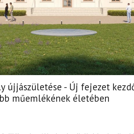
y újjászületése - Új fejezet kezd
ebb műemlékének életében