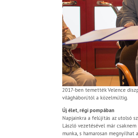
2017-ben temették Velence díszpol
világháborútól a közelmúltig.
Új élet, régi pompában
Napjainkra a felújítás az utolsó 
László vezetésével már csaknem t
munka, s hamarosan megnyílhat a 