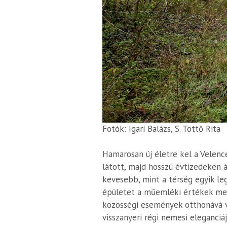
Fotók: Igari Balázs, S. Töttő Rita
Hamarosan új életre kel a Velen
látott, majd hosszú évtizedeken 
kevesebb, mint a térség egyik leg
épületet a műemléki értékek megő
közösségi események otthonává vá
visszanyeri régi nemesi eleganciá