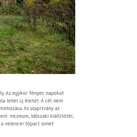
y. Az egykor fényes napokat
a lehel új életet. A cél nem
trehozása. Az alapítvány az
i: múzeum, időszaki kiállítótér,
 a velencei tópart ismét