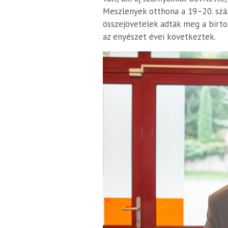
Meszlenyek otthona a 19–20. száza
összejövetelek adták meg a birto
az enyészet évei következtek.