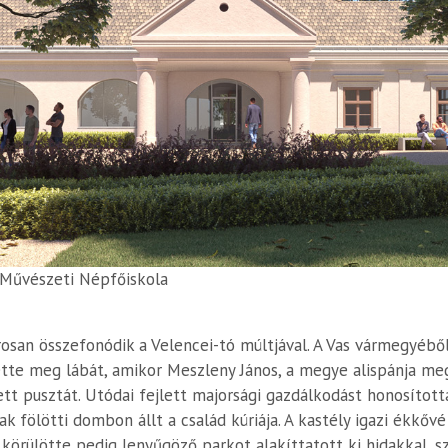
 Művészeti Népfőiskola
osan összefonódik a Velencei-tó múltjával. A Vas vármegyébő
ette meg lábát, amikor Meszleny János, a megye alispánja meg
tt pusztát. Utódai fejlett majorsági gazdálkodást honosított
ak fölötti dombon állt a család kúriája. A kastély igazi ékkőv
, körülötte pedig lenyűgöző parkot alakíttatott ki hidakkal, s