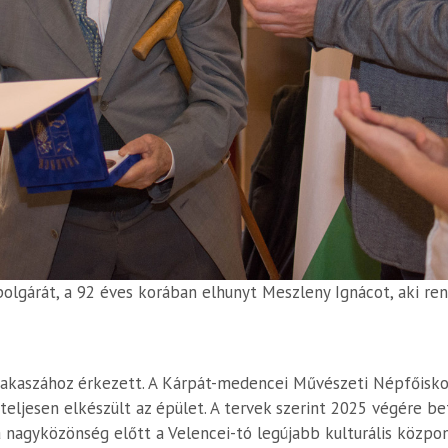
gárát, a 92 éves korában elhunyt Meszleny Ignácot, aki rendk
szakaszához érkezett. A Kárpát-medencei Művészeti Népfőiskol
eljesen elkészült az épület. A tervek szerint 2025 végére be
nagyközönség előtt a Velencei-tó legújabb kulturális közpon