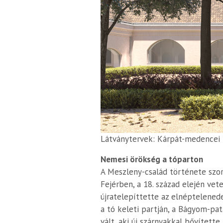
Látványtervek: Kárpát-medencei
Nemesi örökség a tóparton
A Meszleny-család története szor
Fejérben, a 18. század elején vet
újratelepíttette az elnéptelenede
a tó keleti partján, a Bágyom-pat
vált, aki új szárnyakkal bővítette