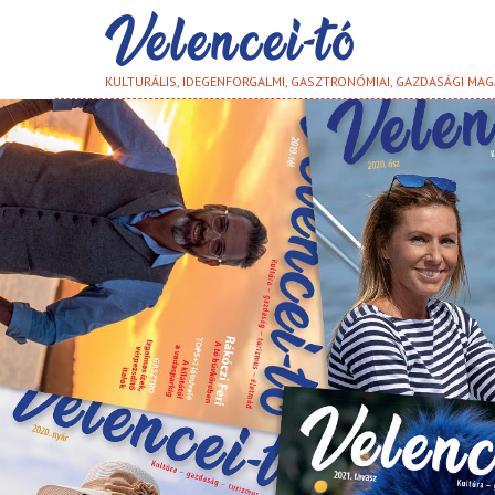
KULTURÁLIS, IDEGENFORGALMI, GASZTRONÓMIAI, GAZDASÁGI MAG