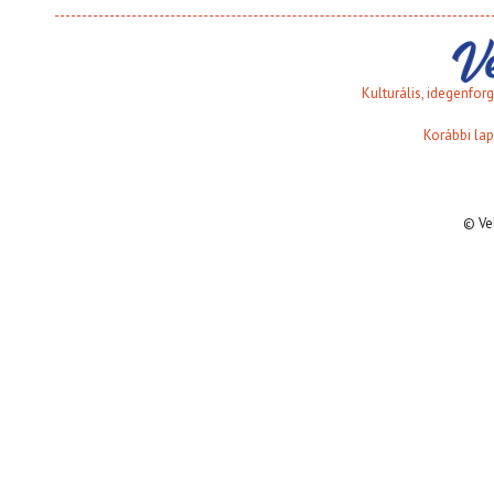
Kulturális, idegenfo
Korábbi lap
© Ve