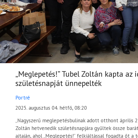
„Meglepetés!” Tubel Zoltán kapta az id
születésnapját ünnepelték
Portré
2025. augusztus 04. hétfő, 08:20
„Nagyszerű meglepetésbulinak adott otthont április 
Zoltán hetvenedik születésnapjára gyűltek össze barát
ajtaján, ahol „Meglepetés!” felkiáltással fogadta őt a 