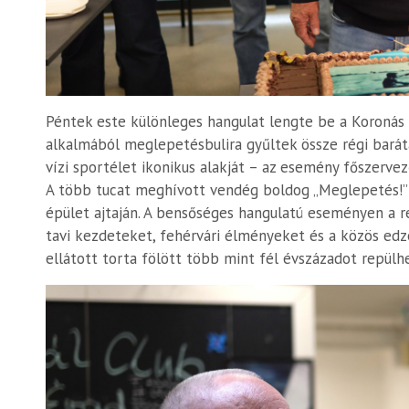
Péntek este különleges hangulat lengte be a Koronás 
alkalmából meglepetésbulira gyűltek össze régi barátai
vízi sportélet ikonikus alakját – az esemény főszervező
A több tucat meghívott vendég boldog „Meglepetés!” k
épület ajtaján. A bensőséges hangulatú eseményen a ré
tavi kezdeteket, fehérvári élményeket és a közös edzé
ellátott torta fölött több mint fél évszázadot repülhe