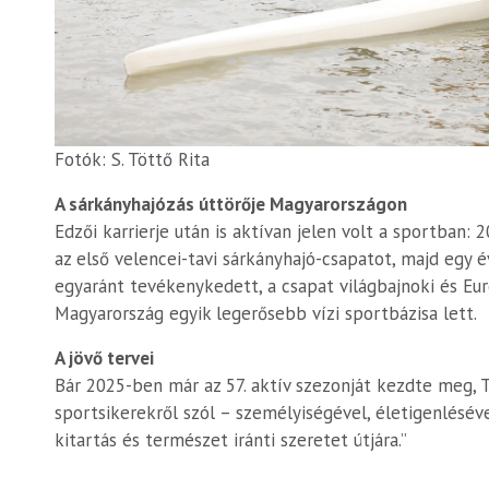
Fotók: S. Töttő Rita
A sárkányhajózás úttörője Magyarországon
Edzői karrierje után is aktívan jelen volt a sportban:
az első velencei-tavi sárkányhajó-csapatot, majd egy
egyaránt tevékenykedett, a csapat világbajnoki és Eu
Magyarország egyik legerősebb vízi sportbázisa lett.
A jövő tervei
Bár 2025-ben már az 57. aktív szezonját kezdte meg, 
sportsikerekről szól – személyiségével, életigenlésév
kitartás és természet iránti szeretet útjára.”