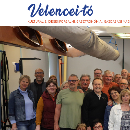
KULTURÁLIS, IDEGENFORGALMI, GASZTRONÓMIAI, GAZDASÁGI MAG