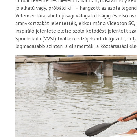
Tordai Levente testnevelő tanár irányításával. Egy ked
jó alkatú vagy, próbáld ki!” – hangzott az azóta legend
Velencei-tóra, ahol ifjúsági válogatottságig és első os
aranykorszakát jelentették, ekkor már a Videoton SC,
inspiráló jelenléte életre szóló kötödést jelentett szá
Sportiskola (VVSI) főállású edzőjeként dolgozott, célja
legmagasabb szinten is elismerték: a köztársasági el