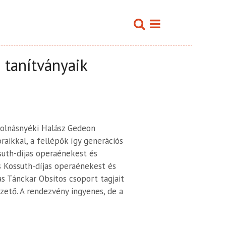
 tanítványaik
polnásnyéki Halász Gedeon
aikkal, a fellépők így generációs
ssuth-díjas operaénekest és
s Kossuth-díjas operaénekest és
as Tánckar Obsitos csoport tagjait
zető. A rendezvény ingyenes, de a