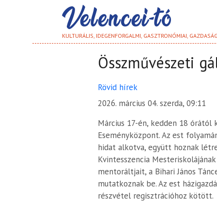
KULTURÁLIS, IDEGENFORGALMI, GASZTRONÓMIAI, GAZDASÁ
Összművészeti gál
Rövid hírek
2026. március 04. szerda, 09:11
Március 17-én, kedden 18 órától 
Eseményközpont. Az est folyamán 
hidat alkotva, együtt hoznak létr
Kvintesszencia Mesteriskolájának 
mentoráltjait, a Bihari János Tánc
mutatkoznak be. Az est házigazdáj
részvétel regisztrációhoz kötött.