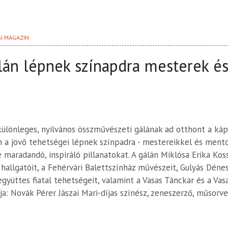
GI MAGAZIN
án lépnek színapdra mesterek és
különleges, nyilvános összművészeti gálának ad otthont a ká
a jövő tehetségei lépnek színpadra - mestereikkel és mentor
e maradandó, inspiráló pillanatokat. A gálán Miklósa Erika Ko
hallgatóit, a Fehérvári Balettszínház művészeit, Gulyás Déne
együttes fiatal tehetségeit, valamint a Vasas Tánckar és a Vas
a: Novák Pérer Jászai Mari-díjas színész, zeneszerző, műsorve