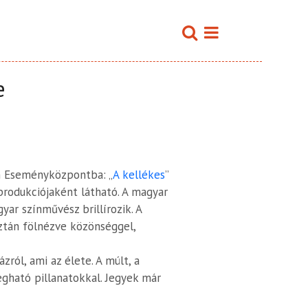
e
on Eseményközpontba: „
A kellékes
”
produkciójaként látható. A magyar
yar színművész brillírozik. A
aztán fölnézve közönséggel,
zról, ami az élete. A múlt, a
egható pillanatokkal. Jegyek már