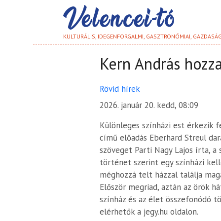
KULTURÁLIS, IDEGENFORGALMI, GASZTRONÓMIAI, GAZDASÁ
Kern András hozza
Rövid hírek
2026. január 20. kedd, 08:09
Különleges színházi est érkezik
című előadás Eberhard Streul dara
szöveget Parti Nagy Lajos írta, a
történet szerint egy színházi kel
méghozzá telt házzal találja ma
Először megriad, aztán az örök hát
színház és az élet összefonódó t
elérhetők a jegy.hu oldalon.