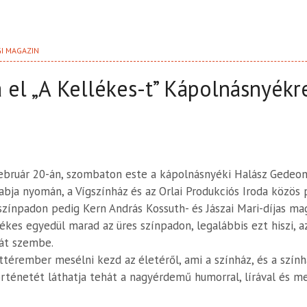
GI MAGAZIN
 el „A Kellékes-t” Kápolnásnyékr
 február 20-án, szombaton este a kápolnásnyéki Halász Gede
bja nyomán, a Vígszínház és az Orlai Produkciós Iroda közös 
 színpadon pedig Kern András Kossuth- és Jászai Mari-díjas mag
lékes egyedül marad az üres színpadon, legalábbis ezt hiszi, 
gát szembe.
térember mesélni kezd az életéről, ami a színház, és a színhá
örténetét láthatja tehát a nagyérdemű humorral, lírával és m