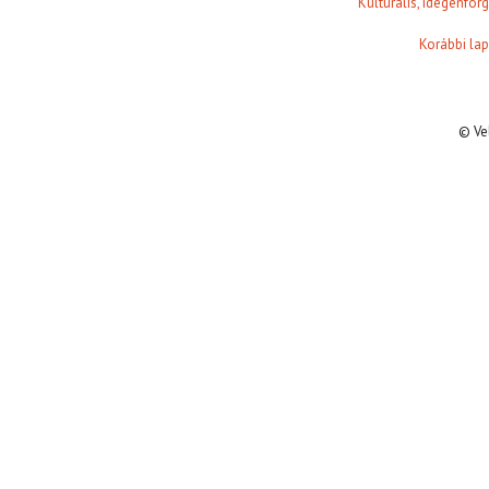
Kulturális, idegenfo
Korábbi lap
© Ve