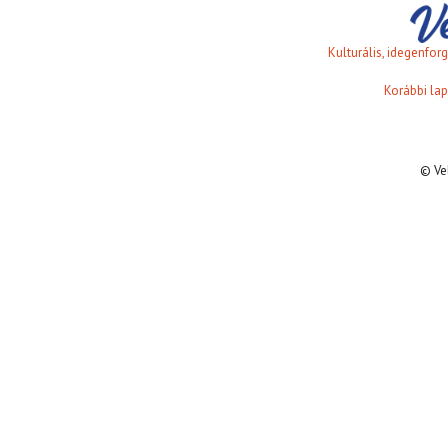
Kulturális, idegenfo
Korábbi lap
© Ve