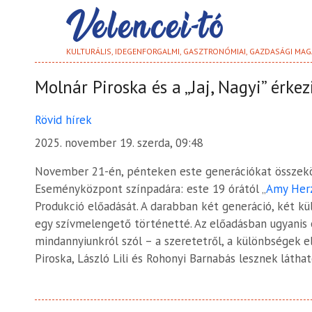
KULTURÁLIS, IDEGENFORGALMI, GASZTRONÓMIAI, GAZDASÁGI MAG
Molnár Piroska és a „Jaj, Nagyi” érke
Rövid hírek
2025. november 19. szerda, 09:48
November 21-én, pénteken este generációkat összekö
Eseményközpont színpadára: este 19 órától „
Amy Herzo
Produkció előadását. A darabban két generáció, két k
egy szívmelengető történetté. Az előadásban ugyani
mindannyiunkról szól – a szeretetről, a különbségek 
Piroska, László Lili és Rohonyi Barnabás lesznek láthat