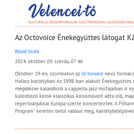
KULTURÁLIS, IDEGENFORGALMI, GASZTRONÓMIAI, GAZDASÁGI MAG
Az Octovoice Énekegyüttes látogat K
Rövid hírek
2024. október 09. szerda, 07:46
Október 19-én, szombaton az
Octovoice
nevű formáció
Halász-kastélyban. Az 1998-ban alakult Énekegyüttes s
megidézve kalandozik a cappella jazz műfajaiban. A n
különböző korok klasszikus kórusműveit adta elő, majd
repertoárjukkal Európa-szerte koncerteztek. A Filhar
Program” keretén belül valósul meg, kastélybelépővel