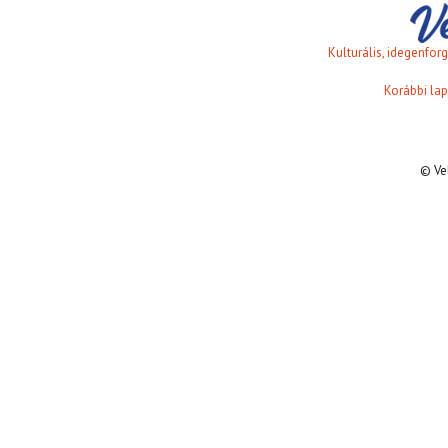
Kulturális, idegenfo
Korábbi lap
© Ve