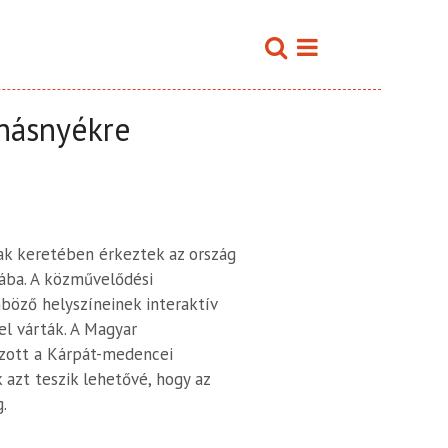
lnásnyékre
k keretében érkeztek az ország
ába. A közművelődési
böző helyszíneinek interaktív
el várták. A Magyar
ozott a Kárpát-medencei
azt teszik lehetővé, hogy az
.