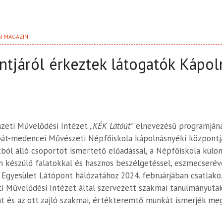
GI MAGAZIN
ntjáról érkeztek látogatók Kápo
zeti Művelődési Intézet „
KÉK Látóút”
elnevezésű programjána
pát-medencei Művészeti Népfőiskola kápolnásnyéki központj
l álló csoportot ismertető előadással, a Népfőiskola külön
n készülő falatokkal és hasznos beszélgetéssel, eszmecserév
Egyesület Látópont hálózatához 2024. februárjában csatlak
 Művelődési Intézet által szervezett szakmai tanulmányutak 
t és az ott zajló szakmai, értékteremtő munkát ismerjék meg