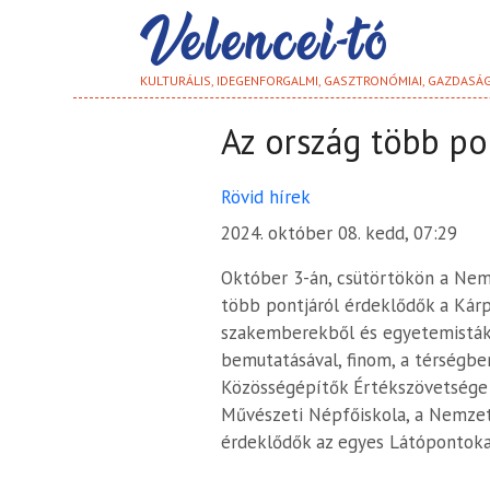
KULTURÁLIS, IDEGENFORGALMI, GASZTRONÓMIAI, GAZDASÁ
Az ország több po
Rövid hírek
2024. október 08. kedd, 07:29
Október 3-án, csütörtökön a Nem
több pontjáról érdeklődők a Kár
szakemberekből és egyetemistákbó
bemutatásával, finom, a térségbe
Közösségépítők Értékszövetsége 
Művészeti Népfőiskola, a Nemzeti
érdeklődők az egyes Látópontoka