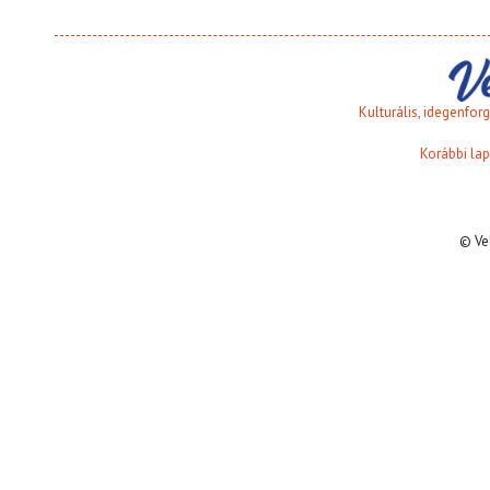
Kulturális, idegenfo
Korábbi lap
© Ve