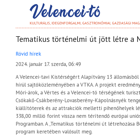
KULTURÁLIS, IDEGENFORGALMI, GASZTRONÓMIAI, GAZDASÁGI MAG
Tematikus történelmi út jött létre a M
Rövid hírek
2024. január 17. szerda, 06:49
A Velencei-tavi Kistérségért Alapítvány 13 állomásból
hírül sajtóközleményében a VTKA. A projekt eredmény
Móri-árok, a Vértes és a Velencei-tó térségének turi
Csókakő-Csákberény-Lovasberény-Kápolnásnyék tengelye
kiállítóterek és az attrakciók melletti pihenőhelyek l
338,00 millió forint vissza nem térítendő európai unió
Programban. A „Tematikus történelmi út létrehozása 
program keretében valósult meg.