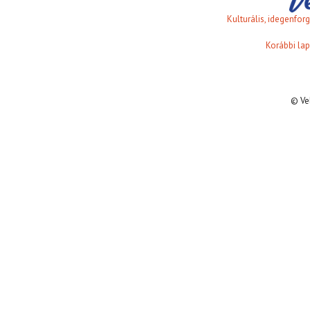
Kulturális, idegenfo
Korábbi lap
© Ve