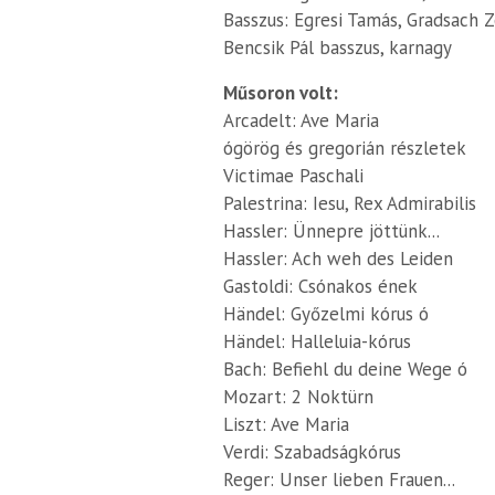
Basszus: Egresi Tamás, Gradsach Z
Bencsik Pál basszus, karnagy
Műsoron volt:
Arcadelt: Ave Maria
ógörög és gregorián részletek
Victimae Paschali
Palestrina: Iesu, Rex Admirabilis
Hassler: Ünnepre jöttünk...
Hassler: Ach weh des Leiden
Gastoldi: Csónakos ének
Händel: Győzelmi kórus ó
Händel: Halleluia-kórus
Bach: Befiehl du deine Wege ó
Mozart: 2 Noktürn
Liszt: Ave Maria
Verdi: Szabadságkórus
Reger: Unser lieben Frauen...