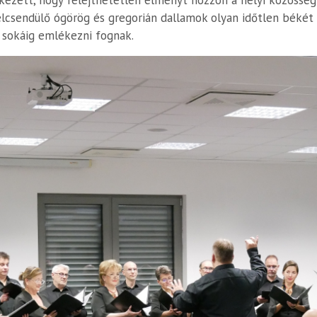
ezett, hogy felejthetetlen élményt hozzon a helyi közösség
csendülő ógörög és gregorián dallamok olyan időtlen békét
 sokáig emlékezni fognak.