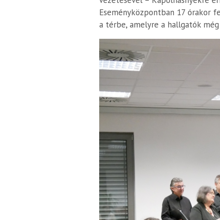
vezetésével – Kápolnásnyékre érk
Eseményközpontban 17 órakor fel
a térbe, amelyre a hallgatók még