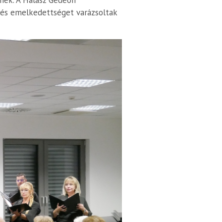
nek. A Halász Gedeon
 és emelkedettséget varázsoltak