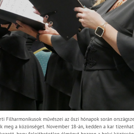
ti Filharmonikusok művészei az őszi hónapok során országsz
 meg a közönséget. November 18-án, kedden a kar tizenhat