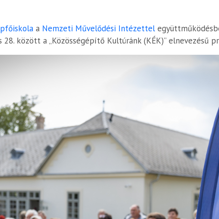
pfőiskola
a
Nemzeti Művelődési Intézettel
együttműködésbe
 és 28. között a „Közösségépítő Kultúránk (KÉK)” elnevezésű 