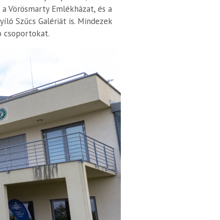
t, a Vörösmarty Emlékházat, és a
íló Szűcs Galériát is. Mindezek
ó csoportokat.