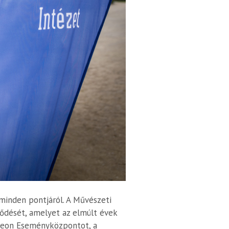
minden pontjáról. A Művészeti
lődését, amelyet az elmúlt évek
edeon Eseményközpontot, a