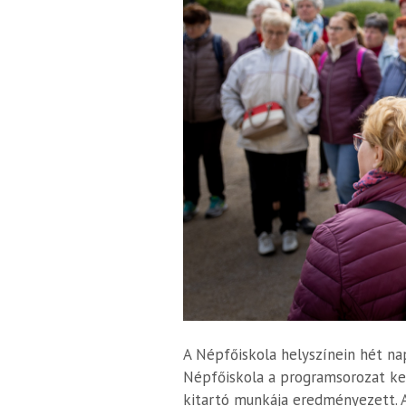
A Népfőiskola helyszínein hét na
Népfőiskola a programsorozat ker
kitartó munkája eredményezett. 