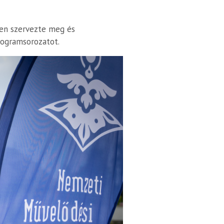
n szervezte meg és
programsorozatot.