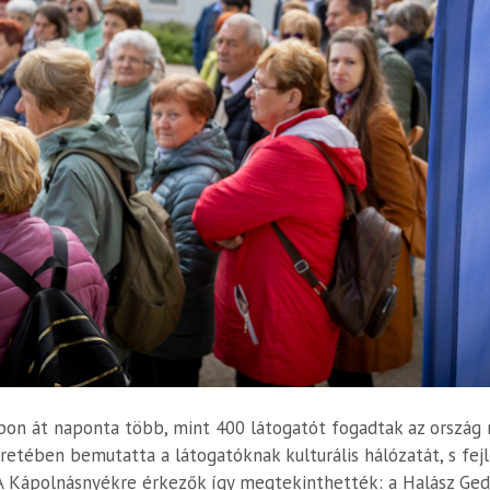
pon át naponta több, mint 400 látogatót fogadtak az ország 
etében bemutatta a látogatóknak kulturális hálózatát, s fej
A Kápolnásnyékre érkezők így megtekinthették: a Halász G