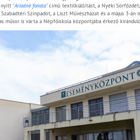
nyílt "
Ariadné fonala
" című textilkiállítást, a Nyéki Sörfőzdé
Szabadtéri Színpadot, a Liszt Művészházat és a május 3-án ny
s műsor is várta a Népfőiskola központjába érkező kirándul