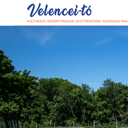
KULTURÁLIS, IDEGENFORGALMI, GASZTRONÓMIAI, GAZDASÁGI MAG