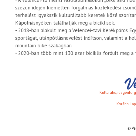
- A Velencei-tó menti vasútállomásokon „bike and ride” 
szezon idején kiemelten forgalmas közlekedési csomó
terhelést igyekszik kulturáltabb keretek közé szoríta
Kápolnásnyéken találhatják meg a biciklisek.
- 2018-ban alakult meg a Velencei-tavi Kerékpáros Egy
sportágat, utánpótlásnevelést indítson, valamint a he
mountain bike szakágban.
- 2020-ban több mint 130 ezer biciklis fordult meg 
Kulturális, idegenfo
Korábbi lap
© Ve