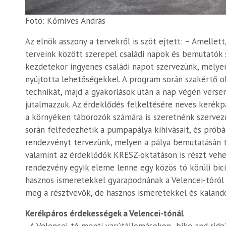
Fotó: Kőmíves András
Az elnök asszony a tervekről is szót ejtett: – Amellet
terveink között szerepel családi napok és bemutatók sz
kezdetekor ingyenes családi napot szervezünk, mely
nyújtotta lehetőségekkel. A program során szakértő o
technikát, majd a gyakorlások után a nap végén verse
jutalmazzuk. Az érdeklődés felkeltésére neves kerékp
a környéken táborozók számára is szeretnénk szervez
során felfedezhetik a pumpapálya kihívásait, és próbá
rendezvényt tervezünk, melyen a pálya bemutatásán t
valamint az érdeklődők KRESZ-oktatáson is részt vehe
rendezvény egyik eleme lenne egy közös tó körüli bici
hasznos ismeretekkel gyarapodnának a Velencei-tóról 
meg a résztvevők, de hasznos ismeretekkel és kaland
Kerékpáros érdekességek a Velencei-tónál