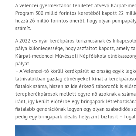
A velencei gyermektábor területét átvevő Kárpát-med
Program 300 millió forintos keretéből kapott 22 milli
hozzá 26 millió forintos önerőt, hogy olyan pumpapály
számít.
A 2022-es nyár kerékpáros turizmusának és kikapcsolód
pálya különlegessége, hogy aszfaltot kapott, amely tar
Kárpát-medencei Művészeti Népfőiskola elnökasszonya 
pályát.
– A Velencei-tó körüli kerékpárút az ország egyik legk
látnivalókban gazdag élményeket kínál a kerékpároso
fiatalok száma, hiszen az ide érkező táborozók is elős
terepkerékpárosok mellett egyre nő azoknak a száma
iránt, így került előtérbe egy bringapark létrehozásán
fiatalabb generációnak legyen egy olyan szabadidős szí
pedig egy bringapark ideális helyszínt biztosít – foga