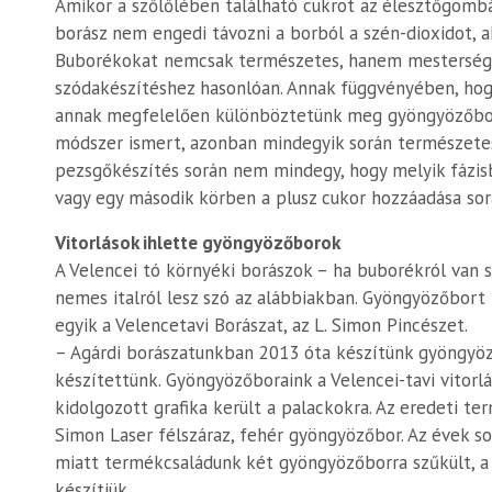
Amikor a szőlőlében található cukrot az élesztőgombák
borász nem engedi távozni a borból a szén-dioxidot, a
Buborékokat nemcsak természetes, hanem mesterséges 
szódakészítéshez hasonlóan. Annak függvényében, hog
annak megfelelően különböztetünk meg gyöngyözőbort 
módszer ismert, azonban mindegyik során természetes 
pezsgőkészítés során nem mindegy, hogy melyik fázisb
vagy egy második körben a plusz cukor hozzáadása sor
Vitorlások ihlette gyöngyözőborok
A Velencei tó környéki borászok – ha buborékról van 
nemes italról lesz szó az alábbiakban. Gyöngyözőbort 
egyik a Velencetavi Borászat, az L. Simon Pincészet.
– Agárdi borászatunkban 2013 óta készítünk gyöngyöz
készítettünk. Gyöngyözőboraink a Velencei-tavi vitor
kidolgozott grafika került a palackokra. Az eredeti ter
Simon Laser félszáraz, fehér gyöngyözőbor. Az évek so
miatt termékcsaládunk két gyöngyözőborra szűkült, a
készítjük.