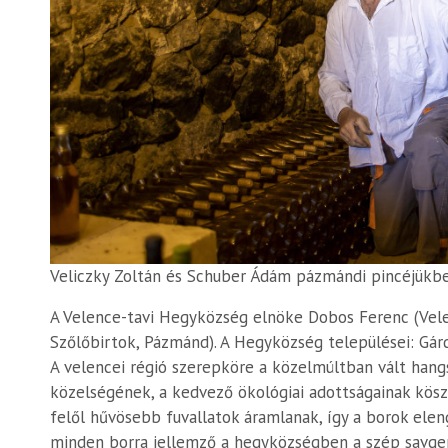
Veliczky Zoltán és Schuber Ádám pázmándi pincéjükbe
A Velence-tavi Hegyközség elnöke Dobos Ferenc (Velen
Szőlőbirtok, Pázmánd). A Hegyközség települései: Gár
A velencei régió szerepköre a közelmúltban vált hangs
közelségének, a kedvező ökológiai adottságainak köszö
felől hűvösebb fuvallatok áramlanak, így a borok ele
minden borra jellemző a hegyközségben a szép savger