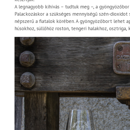
A legnagyobb kihívás – tudtuk meg –, a gyöngyözőbor a
Palackozáskor a szükséges mennyiségű szén-dioxidot sz
népszerű a fiatalok körében. A gyöngyözőbort lehet ap
húsokhoz, süllőhöz roston, tengeri halakhoz, osztriga, 