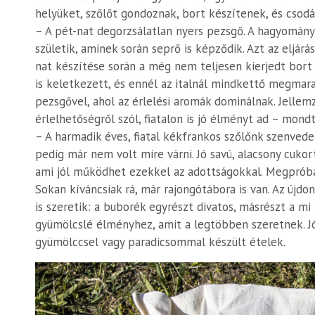
helyüket, szőlőt gondoznak, bort készítenek, és csod
– A pét-nat degorzsálatlan nyers pezsgő. A hagyomány
születik, aminek során seprő is képződik. Azt az eljárá
nat készítése során a még nem teljesen kierjedt bort
is keletkezett, és ennél az italnál mindkettő megmar
pezsgővel, ahol az érlelési aromák dominálnak. Jell
érlelhetőségről szól, fiatalon is jó élményt ad – mond
– A harmadik éves, fiatal kékfrankos szőlőnk szenvede
pedig már nem volt mire várni. Jó savú, alacsony cuko
ami jól működhet ezekkel az adottságokkal. Megpróbált
Sokan kíváncsiak rá, már rajongótábora is van. Az újdons
is szeretik: a buborék egyrészt divatos, másrészt a 
gyümölcslé élményhez, amit a legtöbben szeretnek. Jól 
gyümölccsel vagy paradicsommal készült ételek.