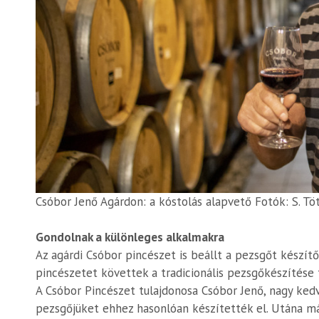
Csóbor Jenő Agárdon: a kóstolás alapvető Fotók: S. Tö
Gondolnak a különleges alkalmakra
Az agárdi Csóbor pincészet is beállt a pezsgőt készít
pincészetet követtek a tradicionális pezsgőkészítése 
A Csóbor Pincészet tulajdonosa Csóbor Jenő, nagy kedv
pezsgőjüket ehhez hasonlóan készítették el. Utána már