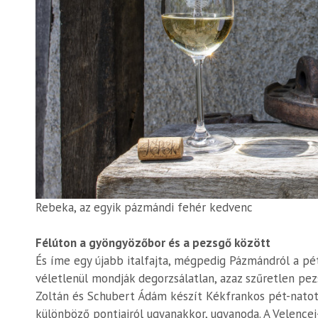
Rebeka, az egyik pázmándi fehér kedvenc
Félúton a gyöngyözőbor és a pezsgő között
És íme egy újabb italfajta, mégpedig Pázmándról a p
véletlenül mondják degorzsálatlan, azaz szűretlen pe
Zoltán és Schubert Ádám készít Kékfrankos pét-natot. 
különböző pontjairól ugyanakkor, ugyanoda. A Velence