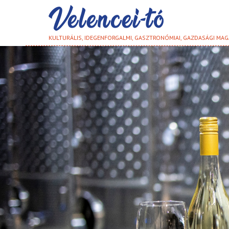
KULTURÁLIS, IDEGENFORGALMI, GASZTRONÓMIAI, GAZDASÁGI MAG