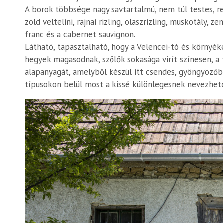
A borok többsége nagy savtartalmú, nem túl testes, red
zöld veltelini, rajnai rizling, olaszrizling, muskotály, 
franc és a cabernet sauvignon.
Látható, tapasztalható, hogy a Velencei-tó és környék
hegyek magasodnak, szőlők sokasága virít színesen, a
alapanyagát, amelyből készül itt csendes, gyöngyözőbo
típusokon belül most a kissé különlegesnek nevezhet