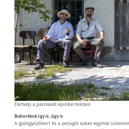
Életkép a pázmándi ApróKertekben
Buborékok így is, úgy is
A gyöngyözőbort és a pezsgőt sokan egymás szinonimáj