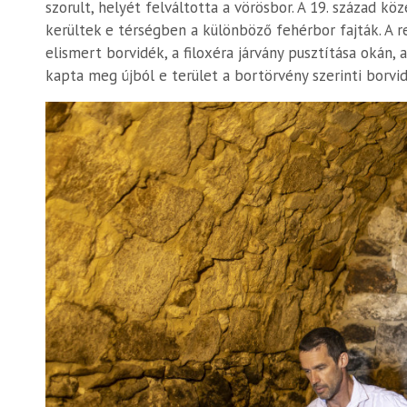
szorult, helyét felváltotta a vörösbor. A 19. század 
kerültek e térségben a különböző fehérbor fajták. A r
elismert borvidék, a filoxéra járvány pusztítása okán,
kapta meg újból e terület a bortörvény szerinti borvid