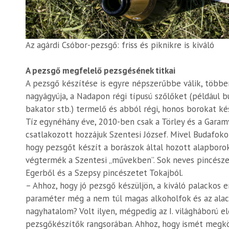
Az agárdi Csóbor-pezsgő: friss és piknikre is kiváló
A pezsgő megfelelő pezsgésének titkai
A pezsgő készítése is egyre népszerűbbe válik, többen
nagyágyúja, a Nadapon régi típusú szőlőket (például buda
bakator stb.) termelő és abból régi, honos borokat kés
Tíz egynéhány éve, 2010-ben csak a Törley és a Gara
csatlakozott hozzájuk Szentesi József. Mivel Budafokon
hogy pezsgőt készít a borászok által hozott alapboro
végtermék a Szentesi „művekben”. Sok neves pincésze
Egerből és a Szepsy pincészetet Tokajból.
– Ahhoz, hogy jó pezsgő készüljön, a kiváló palackos 
paraméter még a nem túl magas alkoholfok és az ala
nagyhatalom? Volt ilyen, mégpedig az I. világháború e
pezsgőkészítők rangsorában. Ahhoz, hogy ismét megköze