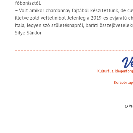
főborásztól.
– Volt amikor chardonnay fajtából készítettünk, de cuv
illetve zöld veltelinibol. Jelenleg a 2019-es évjáratú
itala, legyen szó születésnapról, baráti összejövetelek
Silye Sándor
Kulturális, idegenfo
Korábbi lap
© Ve