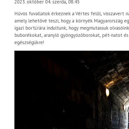
2023. október 04. szerda, 08:45
Hűvös fuvallatok érkeznek a Vértes felől, visszavert 
amely lehetővé teszi, hogy a környék Magyarország eg
igazi bortúrára indultunk, hogy megmutassuk olvasóink
buborékokat, aranyló gyöngyözőborokat, pét-natot és 
egészségükre!